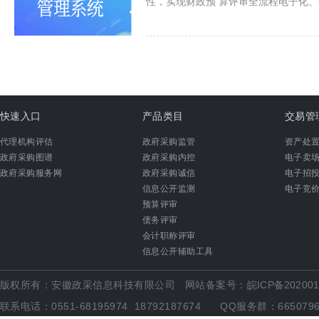
性，实现财政预 算评审全流程电子化
快速入口
产品类目
交易管
代理机构评估
政府采购监管
资产处
政府采购图谱
政府采购内控
电子卖
政府采购服务网
政府采购诚信
电子招
信息公开监测
电子竞
预算评审
债务评审
会计职称评审
信息公开辅助工具
版权所有：安徽政采信息科技有限公司 网站备案号：
皖ICP备202001
联系电话：0551-68195974 18792187674 QQ服务群：6650796