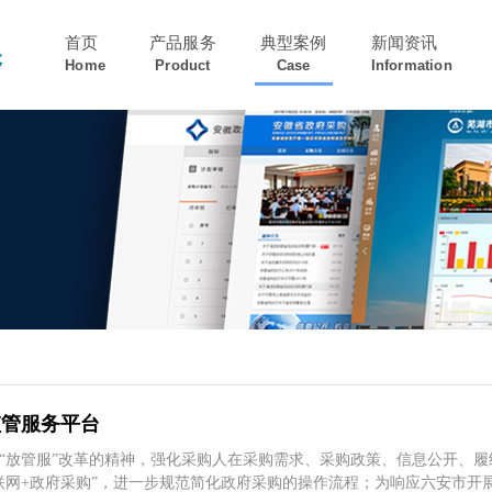
首页
产品服务
典型案例
新闻资讯
Home
Product
Case
Information
监管服务平台
“放管服”改革的精神，强化采购人在采购需求、采购政策、信息公开、
联网+政府采购”，进一步规范简化政府采购的操作流程；为响应六安市开