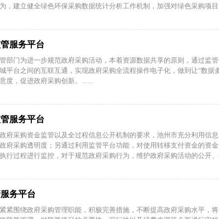
为，建立健全绿色环保采购数据统计分析工作机制，加强对绿色采购项目
监管服务平台
管部门为进一步规范政府采购活动，本着资源数据共享的原则，通过监管
城平台之间的互联互通，实现政府采购全流程操作电子化，做到让“数据
度，促进政府采购创新。......
监管服务平台
政府采购资金监管以及全过程信息公开机制的要求，池州市充分利用信息
政府采购透明度；另通过利用监管平台功能，对使用转移支付资金的资金
执行过程进行监控，对于规范政府采购行为，维护政府采购活动的公开、
管服务平台
紧紧围绕政府采购管理职能，积极完善措施，不断提高政府采购水平，将