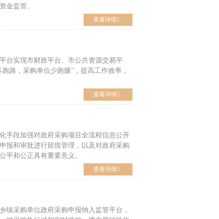
资金监管。
查看详情》
平台实现市财政平台、市公共资源交易平
多跑路，采购单位少跑腿”，提高工作效率，
查看详情》
化手段加强对政府采购项目全流程信息公开
申报和审批进行留痕管理，以及对政府采购
公平和公正具有重要意义。
查看详情》
乡镇采购单位政府采购申报纳入监管平台，