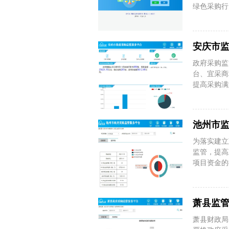
绿色采购行
安庆市
政府采购监
台、宜采商
提高采购满意
池州市
为落实建立
监管，提高
项目资金的
萧县监
萧县财政局